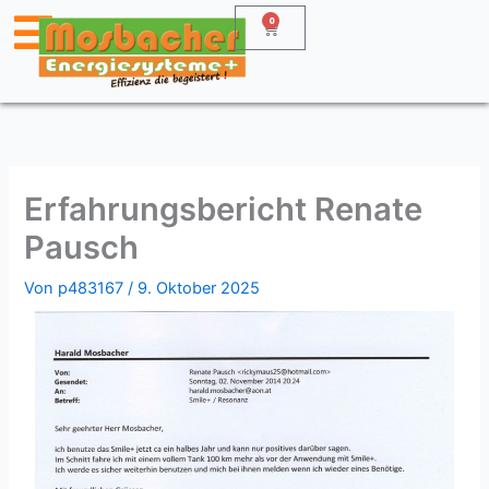
Zum
0
Warenkorb
Inhalt
springen
Erfahrungsbericht Renate
Pausch
Von
p483167
/
9. Oktober 2025