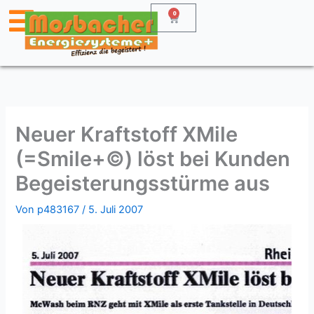
Zum
0
Warenkorb
Inhalt
springen
Neuer Kraftstoff XMile
(=Smile+©) löst bei Kunden
Begeisterungsstürme aus
Von
p483167
/
5. Juli 2007