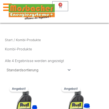
Zum
0
Warenkorb
Inhalt
springen
Start
/ Kombi-Produkte
Kombi-Produkte
Alle 4 Ergebnisse werden angezeigt
Ursprünglicher
Aktueller
Ursprünglicher
Aktueller
Preis
Preis
Preis
Preis
Angebot!
Angebot!
war:
ist:
war:
ist:
€ 72,80
€ 69,17.
€ 113,80
€ 108,12.