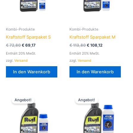
Kombi-Produkte
Kombi-Produkte
Kraftstoff Sparpaket S
Kraftstoff Sparpaket M
€
72,80
€
69,17
€
113,80
€
108,12
Enthält 20% MwSt.
Enthält 20% MwSt.
zzgl.
Versand
zzgl.
Versand
In den Warenkorb
In den Warenkorb
Ursprünglicher
Aktueller
Ursprünglicher
Aktueller
Preis
Preis
Preis
Preis
Angebot!
Angebot!
war:
ist:
war:
ist:
€ 186,80
€ 177,47.
€ 363,80
€ 345,62.