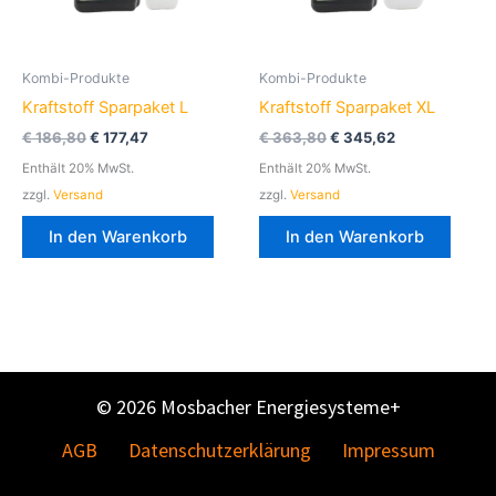
Kombi-Produkte
Kombi-Produkte
Kraftstoff Sparpaket L
Kraftstoff Sparpaket XL
€
186,80
€
177,47
€
363,80
€
345,62
Enthält 20% MwSt.
Enthält 20% MwSt.
zzgl.
Versand
zzgl.
Versand
In den Warenkorb
In den Warenkorb
© 2026 Mosbacher Energiesysteme+
AGB
Datenschutzerklärung
Impressum