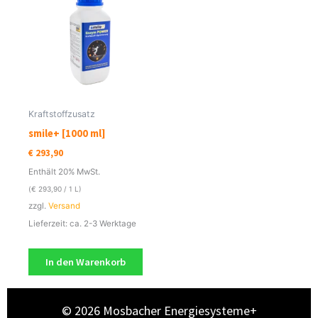
Kraftstoffzusatz
smile+ [1000 ml]
€
293,90
Enthält 20% MwSt.
(
€
293,90
/ 1 L)
zzgl.
Versand
Lieferzeit: ca. 2-3 Werktage
In den Warenkorb
© 2026 Mosbacher Energiesysteme+