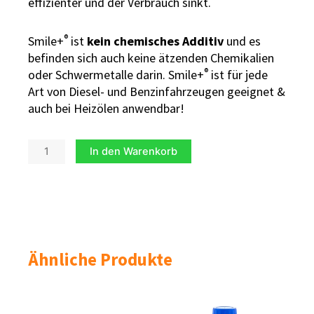
effizienter und der Verbrauch sinkt.
®
Smile+
ist
kein chemisches Additiv
und es
befinden sich auch keine ätzenden Chemikalien
®
oder Schwermetalle darin. Smile+
ist für jede
Art von Diesel- und Benzinfahrzeugen geeignet &
auch bei Heizölen anwendbar!
smile+
Alternative:
In den Warenkorb
[250
ml]
Menge
Ähnliche Produkte