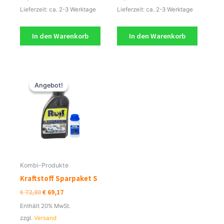
Lieferzeit: ca. 2-3 Werktage
Lieferzeit: ca. 2-3 Werktage
In den Warenkorb
In den Warenkorb
Ursprünglicher
Aktueller
Preis
Preis
Angebot!
Angebot!
war:
ist:
€ 72,80
€ 69,17.
Kombi-Produkte
Kraftstoff Sparpaket S
€
72,80
€
69,17
Enthält 20% MwSt.
zzgl.
Versand