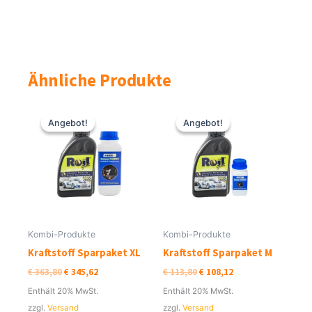
Ähnliche Produkte
Ursprünglicher
Aktueller
Ursprünglicher
Aktueller
Preis
Preis
Preis
Preis
Angebot!
Angebot!
Angebot!
Angebot!
war:
ist:
war:
ist:
€ 363,80
€ 345,62.
€ 113,80
€ 108,12.
Kombi-Produkte
Kombi-Produkte
Kraftstoff Sparpaket XL
Kraftstoff Sparpaket M
€
363,80
€
345,62
€
113,80
€
108,12
Enthält 20% MwSt.
Enthält 20% MwSt.
zzgl.
Versand
zzgl.
Versand