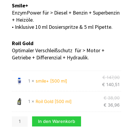
Smile+
EnzymPower für > Diesel + Benzin + Superbenzin
+ Heizöle.
• Inklusive 10 ml Dosierspritze & 5 ml Pipette.
Roil Gold
Optimaler Verschleißschutz für > Motor +
Getriebe + Differenzial + Hydraulik.
Kraftstoff
Ursprü
Aktuell
Ursprü
Aktuell
€
147,90
Sparpaket
1 ×
smile+ [500 ml]
Preis
Preis
Preis
Preis
€
140,51
L
war:
ist:
war:
ist:
Menge
€ 147,
€ 140,
€ 38,
€ 36,9
€
38,90
1 ×
Roil Gold [500 ml]
€
36,96
Alternative:
In den Warenkorb