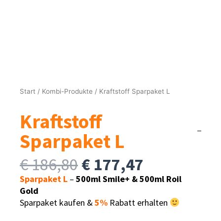
Start
/
Kombi-Produkte
/ Kraftstoff Sparpaket L
Kraftstoff
Sparpaket L
Ursprünglicher
Aktueller
€
186,80
€
177,47
Preis
Preis
Sparpaket L
–
500ml Smile+ & 500ml Roil
war:
ist:
Gold
€ 186,80
€ 177,47.
Sparpaket kaufen &
5%
Rabatt erhalten